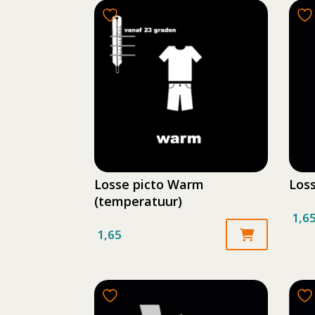
19,95
meerdere
variaties.
Deze
optie
kan
gekozen
worden
op
de
productpagina
Losse picto Warm
Los
(temperatuur)
1,6
1,65