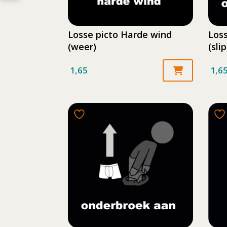
Losse picto Harde wind
Los
(weer)
(slip
1,65
1,6