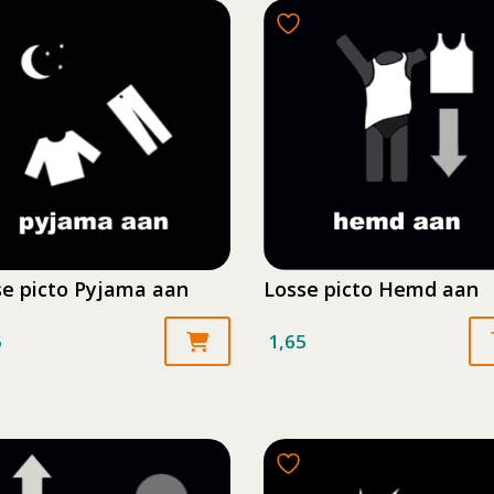
se picto Pyjama aan
Losse picto Hemd aan
5
1,65