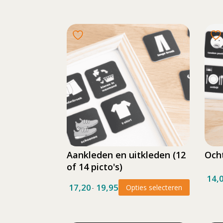
Aankleden en uitkleden (12
Ocht
of 14 picto's)
14,
17,20
19,95
-
Opties selecteren
Prijsklasse:
Dit
17,20
product
tot
heeft