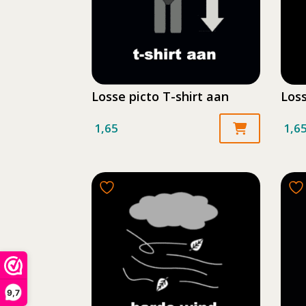
Losse picto T-shirt aan
Loss
1,65
1,6
9,7