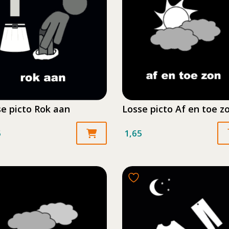
e picto Rok aan
Losse picto Af en toe z
5
1,65