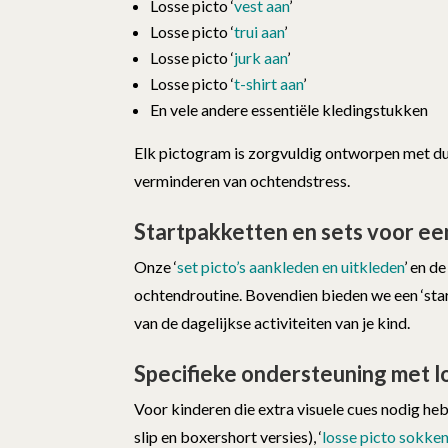
Losse picto ‘
vest aan
’
Losse picto ‘
trui aan
’
Losse picto ‘
jurk aan
’
Losse picto ‘
t-shirt aan
’
En vele andere essentiële kledingstukken
Elk pictogram is zorgvuldig ontworpen met dui
verminderen van ochtendstress.
Startpakketten en sets voor e
Onze ‘
set picto’s aankleden en uitkleden
’ en de 
ochtendroutine. Bovendien bieden we een ‘start
van de dagelijkse activiteiten van je kind.
Specifieke ondersteuning met 
Voor kinderen die extra visuele cues nodig he
slip en boxershort versies), ‘
losse picto sokken