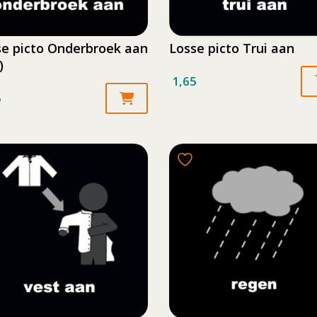
se picto Onderbroek aan
Losse picto Trui aan
)
1,65
5