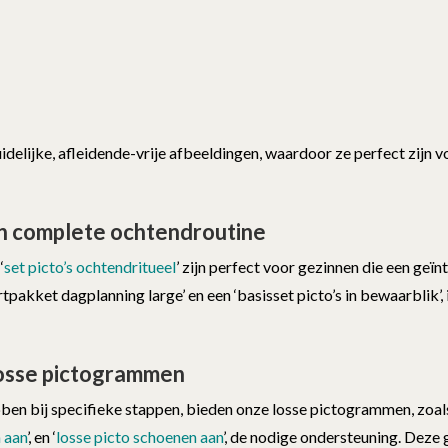
delijke, afleidende-vrije afbeeldingen, waardoor ze perfect zijn v
en complete ochtendroutine
‘
set picto’s ochtendritueel
’ zijn perfect voor gezinnen die een geï
pakket dagplanning large’ en een ‘basisset picto’s in bewaarblik’,
losse pictogrammen
bben bij specifieke stappen, bieden onze losse pictogrammen, zoals
 aan
’, en ‘
losse picto schoenen aan
’, de nodige ondersteuning. Deze 