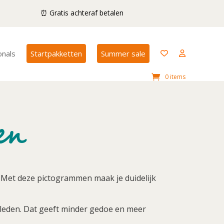
⏰ Gratis achteraf betalen
onals
Startpakketten
Summer sale
0 items
en
. Met deze pictogrammen maak je duidelijk
 kleden. Dat geeft minder gedoe en meer