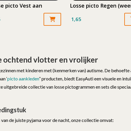
e picto Vest aan
Losse picto Regen (wee
5
1,65
 ochtend vlotter en vrolijker
gezinnen met kinderen met (kenmerken van) autisme. De behoefte aan
an ‘
picto aankleden
” producten, biedt EasyAuti een visuele en int
 uitgebreide collectie van losse pictogrammen en sets die speciaa
edingstuk
 van de juiste pyjama voor de nacht, onze collectie omvat: