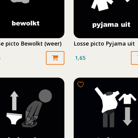
e picto Bewolkt (weer)
Losse picto Pyjama uit
5
1,65