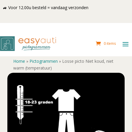
🚙 Voor 12.00u besteld = vandaag verzonden
0 items
Home
»
Pictogrammen
»
Losse picto Niet koud, niet
warm (temperatuur)