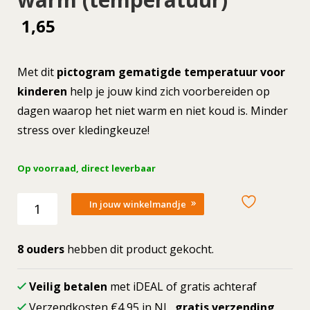
1,65
Met dit
pictogram gematigde temperatuur voor
kinderen
help je jouw kind zich voorbereiden op
dagen waarop het niet warm en niet koud is. Minder
stress over kledingkeuze!
Op voorraad, direct leverbaar
Losse
In jouw winkelmandje
picto
Niet
koud,
8 ouders
hebben dit product gekocht.
niet
warm
Veilig betalen
met iDEAL of gratis achteraf
(temperatuur)
Verzendkosten €4,95 in NL,
gratis verzending