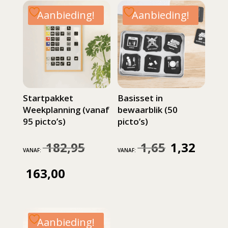
Aanbieding!
Aanbieding!
Startpakket
Basisset in
Weekplanning (vanaf
bewaarblik (50
95 picto’s)
picto’s)
182,95
1,65
1,32
Oorspronkelijke
Oorspronkelijke
Huidige
VANAF:
VANAF:
prijs
prijs
prijs
163,00
Huidige
was:
was:
is:
prijs
182,95.
1,65.
1,32.
is:
Aanbieding!