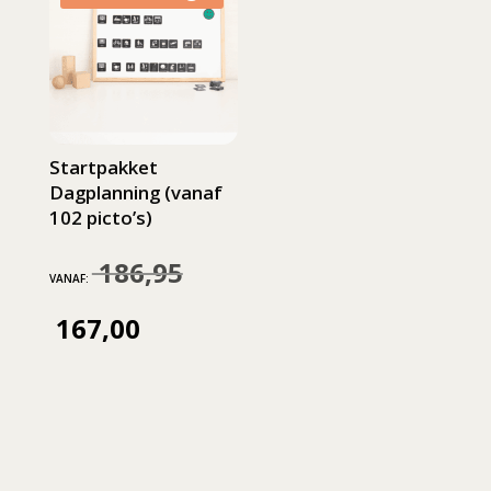
163,00.
Startpakket
Dagplanning (vanaf
102 picto’s)
186,95
Oorspronkelijke
VANAF:
prijs
167,00
Huidige
was:
prijs
186,95.
is:
167,00.