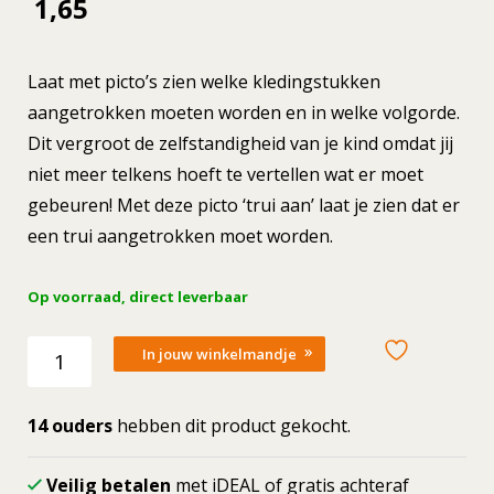
1,65
Laat met picto’s zien welke kledingstukken
aangetrokken moeten worden en in welke volgorde.
Dit vergroot de zelfstandigheid van je kind omdat jij
niet meer telkens hoeft te vertellen wat er moet
gebeuren! Met deze picto ‘trui aan’ laat je zien dat er
een trui aangetrokken moet worden.
Op voorraad, direct leverbaar
Losse
In jouw winkelmandje
picto
Trui
aan
14 ouders
hebben dit product gekocht.
aantal
Veilig betalen
met iDEAL of gratis achteraf