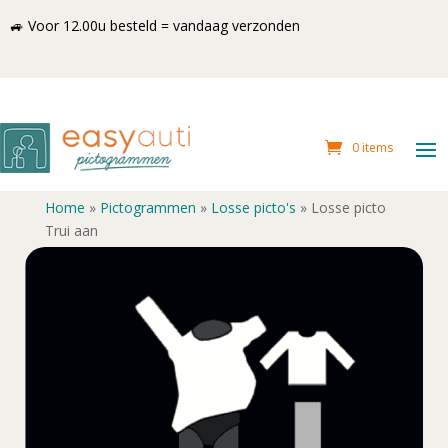
🚙 Voor 12.00u besteld = vandaag verzonden
0 items
Home
»
Pictogrammen
»
Losse picto's
»
Losse picto
Trui aan