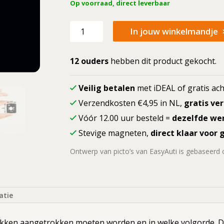
Op voorraad, direct leverbaar
Losse
In jouw winkelmandje
picto
T-
shirt
12 ouders
hebben dit product gekocht.
aan
aantal
Veilig betalen
met iDEAL of gratis ach
Verzendkosten €4,95 in NL,
gratis ve
Vóór 12.00 uur besteld =
dezelfde we
Stevige magneten,
direct klaar voor 
Ontwerp van picto’s van EasyAuti is gebaseerd
atie
tukken aangetrokken moeten worden en in welke volgorde. Dit