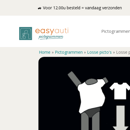
🚙 Voor 12.00u besteld = vandaag verzonden
Pictogramme
Home
»
Pictogrammen
»
Losse picto's
»
Losse p