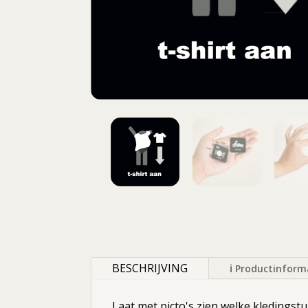
BESCHRIJVING
ℹ Productinform
Laat met picto's zien welke kledings