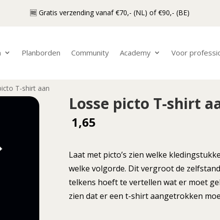
🆓 Gratis verzending vanaf €70,- (NL) of €90,- (BE)
n
Planborden
Community
Academy
Voor professi
icto T-shirt aan
Losse picto T-shirt a
1,65
Laat met picto’s zien welke kledingstu
welke volgorde. Dit vergroot de zelfstand
telkens hoeft te vertellen wat er moet geb
zien dat er een t-shirt aangetrokken mo