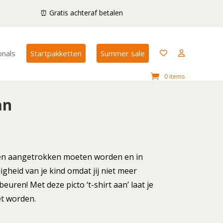
⏰ Gratis achteraf betalen
onals
Startpakketten
Summer sale
0 items
an
kken aangetrokken moeten worden en in
igheid van je kind omdat jij niet meer
euren! Met deze picto ‘t-shirt aan’ laat je
et worden.