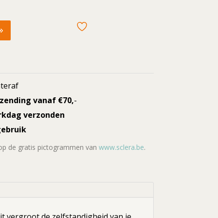
teraf
rzending vanaf €70,
-
rkdag verzonden
gebruik
 op de gratis pictogrammen van
www.sclera.be
.
 vergroot de zelfstandigheid van je