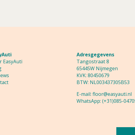
yAuti
Adresgegevens
r EasyAuti
Tangostraat 8
g
6544SW Nijmegen
iews
KVK: 80450679
tact
BTW: NL003437305B53
E-mail:
floor@easyauti.nl
WhatsApp:
(+31)085-0470