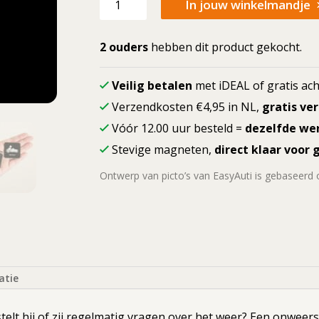
In jouw winkelmandje
picto
Onweer
(weer)
2 ouders
hebben dit product gekocht.
aantal
Veilig betalen
met iDEAL of gratis ach
Verzendkosten €4,95 in NL,
gratis ve
Vóór 12.00 uur besteld =
dezelfde we
Stevige magneten,
direct klaar voor 
Ontwerp van picto’s van EasyAuti is gebaseerd
atie
elt hij of zij regelmatig vragen over het weer? Een onweer