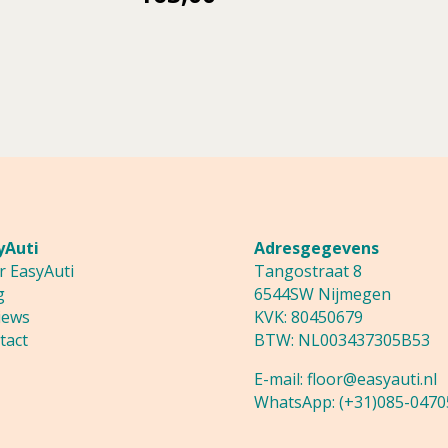
was:
is:
was:
prijs
1,65.
1,32.
182,95.
is:
163,00.
yAuti
Adresgegevens
r EasyAuti
Tangostraat 8
g
6544SW Nijmegen
iews
KVK: 80450679
tact
BTW: NL003437305B53
E-mail:
floor@easyauti.nl
WhatsApp:
(+31)085-0470