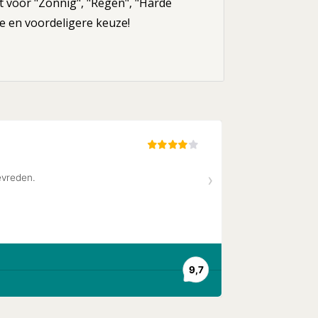
t voor "Zonnig", "Regen", "Harde
re en voordeligere keuze!