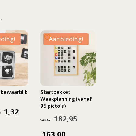
…
ding!
Aanbieding!
 bewaarblik
Startpakket
Weekplanning (vanaf
95 picto’s)
5
1,32
Oorspronkelijke
Huidige
182,95
Oorspronkelijke
VANAF:
prijs
prijs
prijs
163,00
Huidige