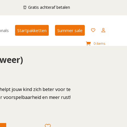
⏰ Gratis achteraf betalen
onals
Startpakketten
Summer sale
0 items
(weer)
helpt jouw kind zich beter voor te
r voorspelbaarheid en meer rust!