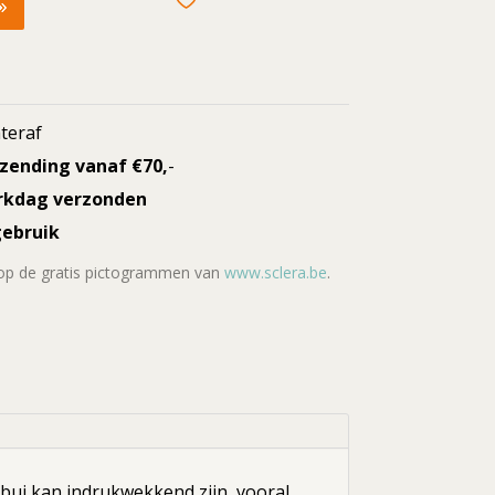
teraf
rzending vanaf €70,
-
rkdag verzonden
gebruik
 op de gratis pictogrammen van
www.sclera.be
.
sbui kan indrukwekkend zijn, vooral