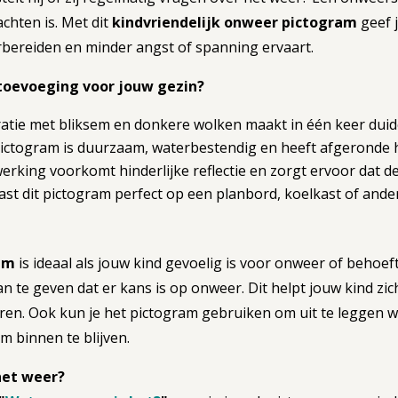
achten is. Met dit
kindvriendelijk onweer pictogram
geef j
rbereiden en minder angst of spanning ervaart.
 toevoeging voor jouw gezin?
ratie met bliksem en donkere wolken maakt in één keer duide
ictogram is duurzaam, waterbestendig en heeft afgeronde 
rking voorkomt hinderlijke reflectie en zorgt ervoor dat de 
st dit pictogram perfect op een planbord, koelkast of ande
am
is ideaal als jouw kind gevoelig is voor onweer of behoef
n te geven dat er kans is op onweer. Dit helpt jouw kind zi
ren. Ook kun je het pictogram gebruiken om uit te leggen w
m binnen te blijven.
het weer?