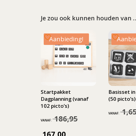
Je zou ook kunnen houden van 
Aanbieding!
Aanbie
Startpakket
Basisset in
Dagplanning (vanaf
(50 picto’s)
102 picto’s)
1,6
VANAF:
186,95
Oorspronkelijke
VANAF:
prijs
167,00
Huidige