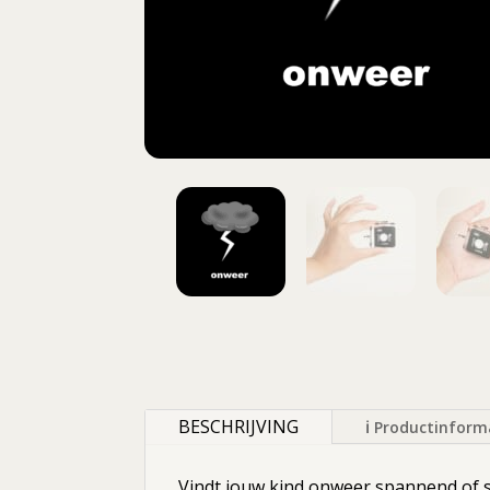
BESCHRIJVING
ℹ Productinform
Vindt jouw kind onweer spannend of st