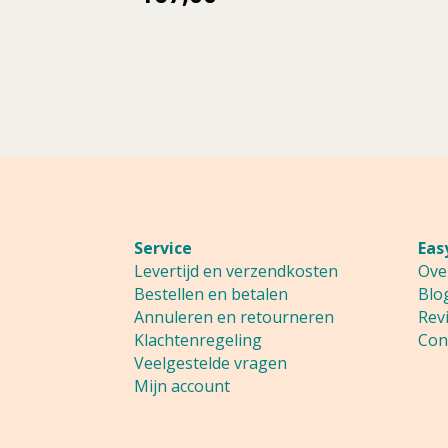
was:
prijs
186,95.
is:
167,00.
Service
Eas
Levertijd en verzendkosten
Ove
Bestellen en betalen
Blo
Annuleren en retourneren
Rev
Klachtenregeling
Con
Veelgestelde vragen
Mijn account