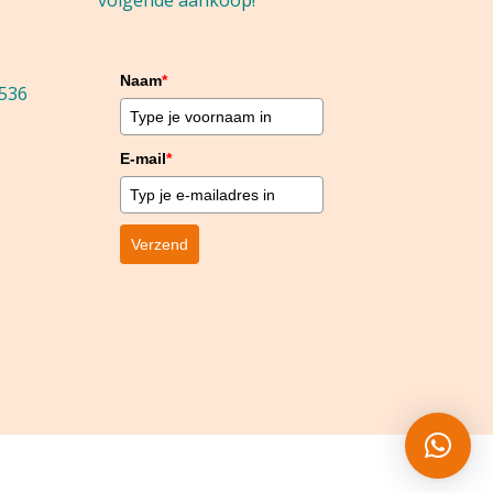
volgende aankoop!
Naam
*
536
E-mail
*
Verzend
op 607 reviews.