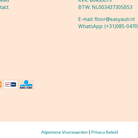
iews
KVK: 80450679
tact
BTW: NL003437305B53
E-mail:
floor@easyauti.nl
WhatsApp:
(+31)085-0470
van www.easyauti.nl bij
WebwinkelKeur Reviews
is 9.7/10 gebaseerd 
Algemene Voorwaarden
|
Privacy Beleid