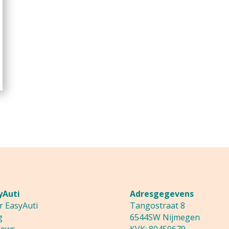
yAuti
Adresgegevens
r EasyAuti
Tangostraat 8
g
6544SW Nijmegen