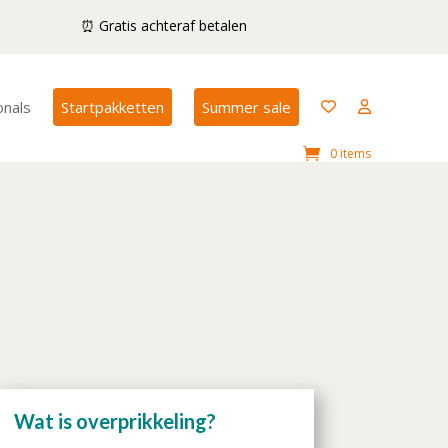
⏰ Gratis achteraf betalen
onals
Startpakketten
Summer sale
0 items
Wat is overprikkeling?