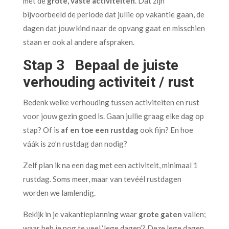
met de
grote, vaste activiteiten
. Dat zijn
bijvoorbeeld de periode dat jullie op vakantie gaan, de
dagen dat jouw kind naar de opvang gaat en misschien
staan er ook al andere afspraken.
Stap 3 Bepaal de juiste
verhouding activiteit / rust
Bedenk welke verhouding tussen activiteiten en rust
voor jouw gezin goed is. Gaan jullie graag elke dag op
stap? Of is
af en toe een rustdag
ook fijn? En hoe
váák is zo’n rustdag dan nodig?
Zelf plan ik na een dag met een activiteit, minimaal 1
rustdag. Soms meer, maar van tevéél rustdagen
worden we lamlendig.
Bekijk in je vakantieplanning waar
grote gaten
vallen;
waar heb je nog te veel ‘lege dagen’? Deze lege dagen