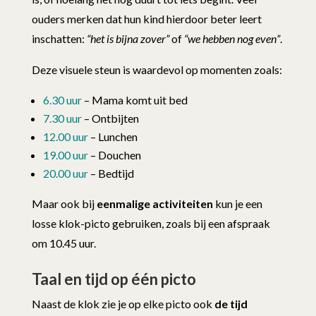
ouders merken dat hun kind hierdoor beter leert
inschatten:
“het is bijna zover”
of
“we hebben nog even”
.
Deze visuele steun is waardevol op momenten zoals:
6.30 uur
– Mama komt uit bed
7.30 uur
– Ontbijten
12.00 uur
– Lunchen
19.00 uur
– Douchen
20.00 uur
– Bedtijd
Maar ook bij
eenmalige activiteiten
kun je een
losse klok-picto gebruiken, zoals bij een afspraak
om 10.45 uur.
Taal en tijd op één picto
Naast de klok zie je op elke picto ook
de tijd