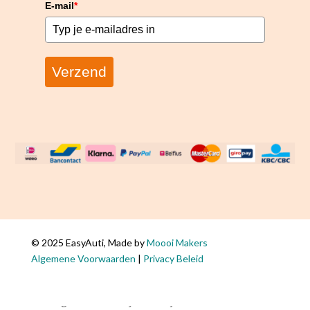
E-mail
*
Verzend
© 2025 EasyAuti, Made by
Moooi Makers
De
Algemene Voorwaarden
|
Privacy Beleid
waardering van www.easyauti.nl bij
WebwinkelKeur Reviews
is