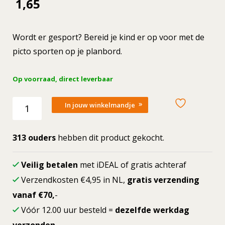
1,65
Wordt er gesport? Bereid je kind er op voor met de
picto sporten op je planbord.
Op voorraad, direct leverbaar
Losse
In jouw winkelmandje
picto
Sporten
aantal
313 ouders
hebben dit product gekocht.
Veilig betalen
met iDEAL of gratis achteraf
Verzendkosten €4,95 in NL,
gratis verzending
vanaf €70,
-
Vóór 12.00 uur besteld =
dezelfde werkdag