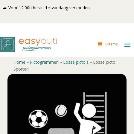
🚙 Voor 12.00u besteld = vandaag verzonden
0 items
Home
»
Pictogrammen
»
Losse picto's
»
Losse picto
Sporten