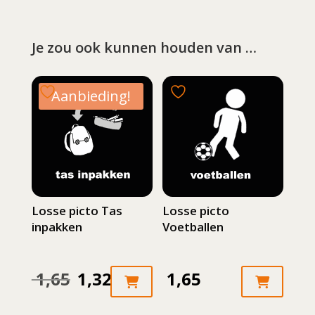
Je zou ook kunnen houden van …
Aanbieding!
Losse picto Tas
Losse picto
inpakken
Voetballen
1,65
1,32
1,65
Oorspronkelijke
Huidige
prijs
prijs