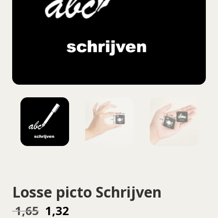
Losse picto Schrijven
Oorspronkelijke
Huidige
1,65
1,32