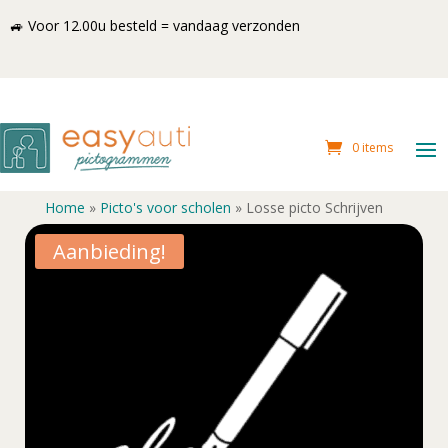
🚙 Voor 12.00u besteld = vandaag verzonden
0 items
Home
»
Picto's voor scholen
»
Losse picto Schrijven
Aanbieding!