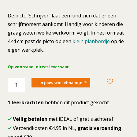
prijs
prijs
De picto ‘Schrijven’ laat een kind zien dat er een
was:
is:
schrijfmoment aankomt. Handig voor kinderen die
graag weten welke werkvorm volgt. In het formaat
1,65.
1,32.
4×4 cm past de picto op een
klein planbordje
op de
eigen werkplek.
Op voorraad, direct leverbaar
Losse
In jouw winkelmandje
picto
Schrijven
aantal
1 leerkrachten
hebben dit product gekocht.
Veilig betalen
met iDEAL of gratis achteraf
Verzendkosten €4,95 in NL,
gratis verzending