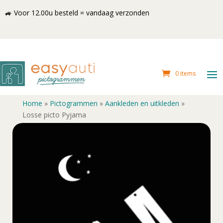
🚙 Voor 12.00u besteld = vandaag verzonden
0 items
Home
»
Pictogrammen
»
Aankleden en uitkleden
»
Losse picto Pyjama