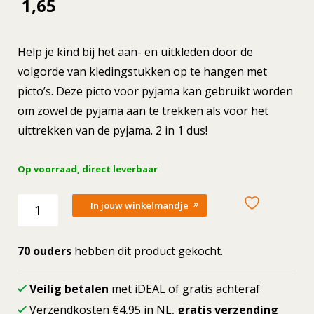
1,65
Help je kind bij het aan- en uitkleden door de
volgorde van kledingstukken op te hangen met
picto’s. Deze picto voor pyjama kan gebruikt worden
om zowel de pyjama aan te trekken als voor het
uittrekken van de pyjama. 2 in 1 dus!
Op voorraad, direct leverbaar
Losse
In jouw winkelmandje
picto
Pyjama
aantal
70 ouders
hebben dit product gekocht.
Veilig betalen
met iDEAL of gratis achteraf
Verzendkosten €4,95 in NL,
gratis verzending