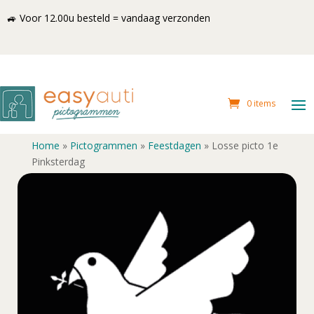
🚙 Voor 12.00u besteld = vandaag verzonden
0 items
Home
»
Pictogrammen
»
Feestdagen
»
Losse picto 1e
Pinksterdag