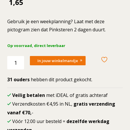
1,65
Gebruik je een weekplanning? Laat met deze
pictogram zien dat Pinksteren 2 dagen duurt.
Op voorraad, direct leverbaar
Losse
In jouw winkelmandje
picto
1e
Pinksterdag
31 ouders
hebben dit product gekocht.
aantal
Veilig betalen
met iDEAL of gratis achteraf
Verzendkosten €4,95 in NL,
gratis verzending
vanaf €70,
-
Vóór 12.00 uur besteld =
dezelfde werkdag