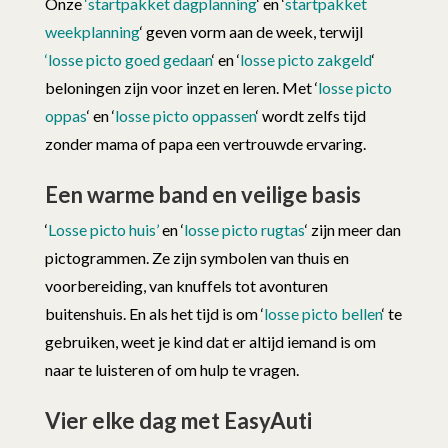
Onze
‘startpakket dagplanning
‘ en ‘
startpakket
weekplanning
‘ geven vorm aan de week, terwijl
‘losse picto goed gedaan
‘ en ‘
losse picto zakgeld
‘
beloningen zijn voor inzet en leren. Met ‘
losse picto
oppas
‘ en ‘
losse picto oppassen
‘ wordt zelfs tijd
zonder mama of papa een vertrouwde ervaring.
Een warme band en veilige basis
‘
Losse picto huis’
en ‘
losse picto rugtas
‘ zijn meer dan
pictogrammen. Ze zijn symbolen van thuis en
voorbereiding, van knuffels tot avonturen
buitenshuis. En als het tijd is om ‘
losse picto bellen
‘ te
gebruiken, weet je kind dat er altijd iemand is om
naar te luisteren of om hulp te vragen.
Vier elke dag met EasyAuti