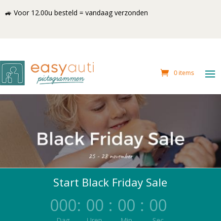
🚙 Voor 12.00u besteld = vandaag verzonden
0 items
Start Black Friday Sale
000
:
00
:
00
:
00
Dag
Uren
Min
Sec