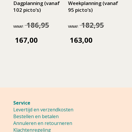
Dagplanning (vanaf
Weekplanning (vanaf
102 picto’s)
95 picto’s)
186,95
182,95
Oorspronkelijke
Oorspronkeli
VANAF:
VANAF:
prijs
prijs
167,00
163,00
Huidige
Huidige
was:
was:
prijs
prijs
186,95.
182,95.
is:
is:
167,00.
163,00.
Service
Levertijd en verzendkosten
Bestellen en betalen
Annuleren en retourneren
Klachtenregeling