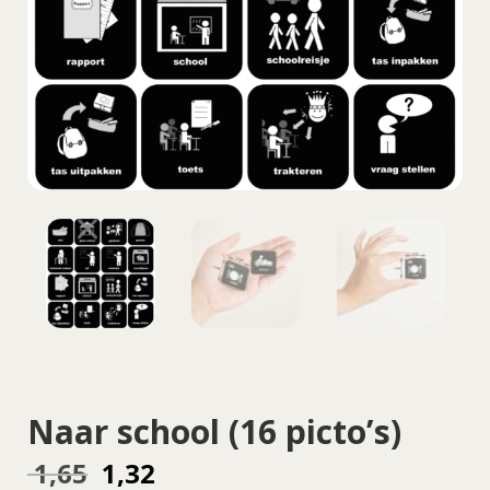
Naar school (16 picto’s)
Oorspronkelijke
Huidige
1,65
1,32