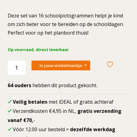
prijs
prijs
Deze set van 16 schoolpictogrammen helpt je kind
was:
is:
om zich beter voor te bereiden op de schooldagen.
Perfect voor op het planbord thuis!
1,65.
1,32.
Op voorraad, direct leverbaar
Naar
In jouw winkelmandje
school
(16
picto's)
64 ouders
hebben dit product gekocht.
aantal
Veilig betalen
met iDEAL of gratis achteraf
Verzendkosten €4,95 in NL,
gratis verzending
vanaf €70,
-
Vóór 12.00 uur besteld =
dezelfde werkdag