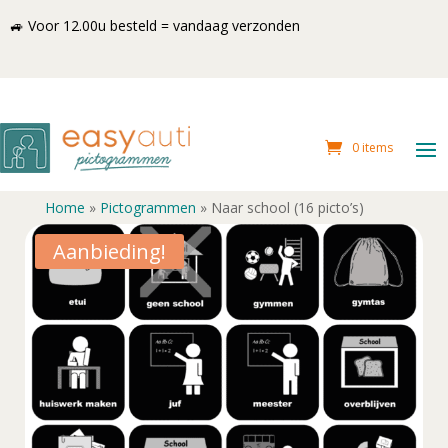
🚙 Voor 12.00u besteld = vandaag verzonden
0 items
Home
»
Pictogrammen
»
Naar school (16 picto’s)
Aanbieding!