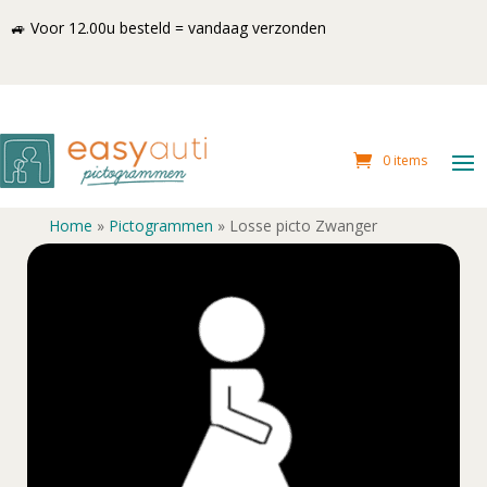
🚙 Voor 12.00u besteld = vandaag verzonden
0 items
Home
»
Pictogrammen
»
Losse picto Zwanger