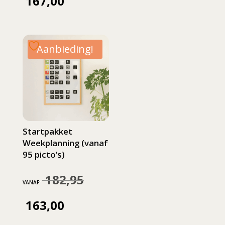
167,00
Huidige
was:
was:
is:
prijs
186,95.
1,65.
1,32.
is:
Aanbieding!
167,00.
Startpakket
Weekplanning (vanaf
95 picto’s)
182,95
Oorspronkelijke
VANAF:
prijs
163,00
Huidige
was: