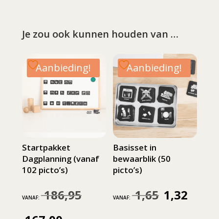
Je zou ook kunnen houden van …
Aanbieding!
Aanbieding!
Startpakket
Basisset in
Dagplanning (vanaf
bewaarblik (50
102 picto’s)
picto’s)
186,95
1,65
1,32
Oorspronkelijke
Oorspronkelijke
Huidige
VANAF:
VANAF:
prijs
prijs
prijs