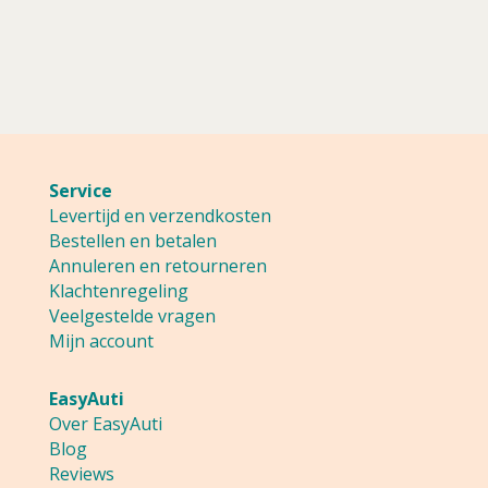
prijs
182,95.
is:
163,00.
Service
Levertijd en verzendkosten
Bestellen en betalen
Annuleren en retourneren
Klachtenregeling
Veelgestelde vragen
Mijn account
EasyAuti
Over EasyAuti
Blog
Reviews