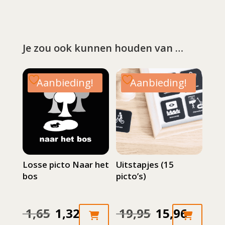
Je zou ook kunnen houden van …
Aanbieding!
Aanbieding!
Losse picto Naar het
Uitstapjes (15
bos
picto’s)
1,65
1,32
19,95
15,96
Oorspronkelijke
Huidige
Oorspronkelijke
Huidige