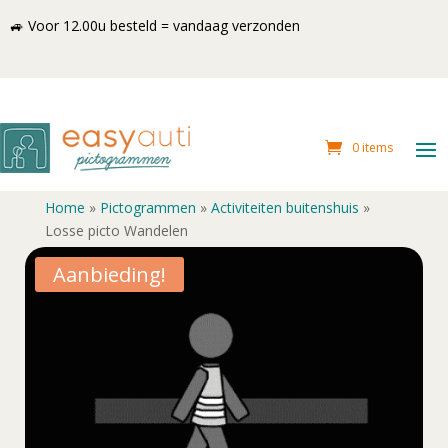
🚙 Voor 12.00u besteld = vandaag verzonden
0 items
Home
»
Pictogrammen
»
Activiteiten buitenshuis
»
Losse picto Wandelen
Aanbieding!