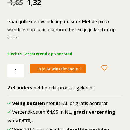
Oorspronkelijke
Huidige
1,65
1,32
prijs
prijs
Gaan jullie een wandeling maken? Met de picto
was:
is:
wandelen op jullie planbord bereid je je kind er op
voor.
1,65.
1,32.
Slechts 12 resterend op voorraad
Losse
In jouw winkelmandje
picto
Wandelen
aantal
273 ouders
hebben dit product gekocht.
Veilig betalen
met iDEAL of gratis achteraf
Verzendkosten €4,95 in NL,
gratis verzending
vanaf €70,
-
Vóór 12.00 uur besteld =
dezelfde werkdag