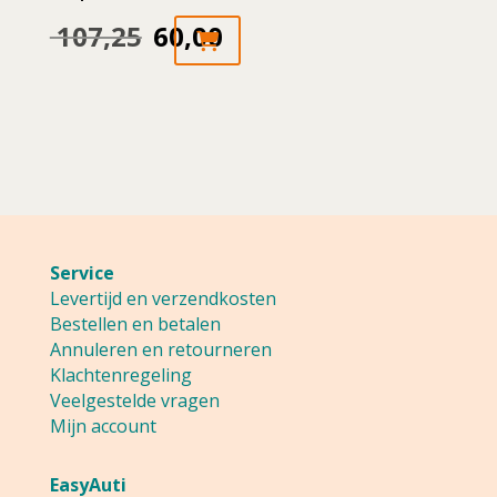
productpagina
107,25
60,00
Oorspronkelijke
Huidige
prijs
prijs
was:
is:
107,25.
60,00.
Service
Levertijd en verzendkosten
Bestellen en betalen
Annuleren en retourneren
Klachtenregeling
Veelgestelde vragen
Mijn account
EasyAuti