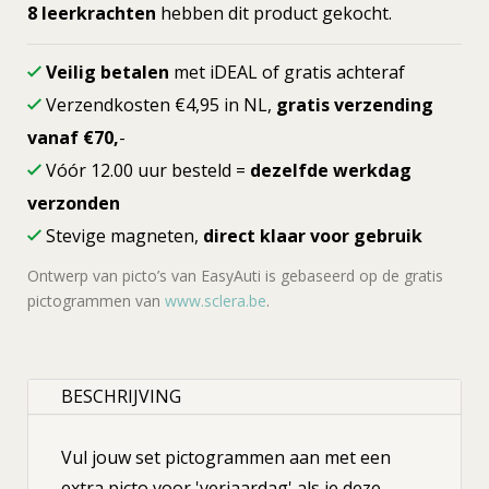
10x10cm
8 leerkrachten
hebben dit product gekocht.
aantal
Veilig betalen
met iDEAL of gratis achteraf
Verzendkosten €4,95 in NL,
gratis verzending
vanaf €70,
-
Vóór 12.00 uur besteld =
dezelfde werkdag
verzonden
Stevige magneten,
direct klaar voor gebruik
Ontwerp van picto’s van EasyAuti is gebaseerd op de gratis
pictogrammen van
www.sclera.be
.
BESCHRIJVING
Vul jouw set pictogrammen aan met een
extra picto voor 'verjaardag' als je deze