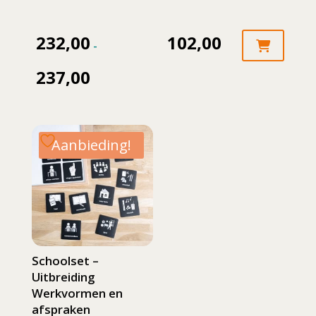
232,00
102,00
-
237,00
Prijsklasse:
Dit
232,00
product
tot
heeft
Aanbieding!
meerdere
237,00
variaties.
Deze
optie
kan
gekozen
Schoolset –
worden
Uitbreiding
op
Werkvormen en
de
afspraken