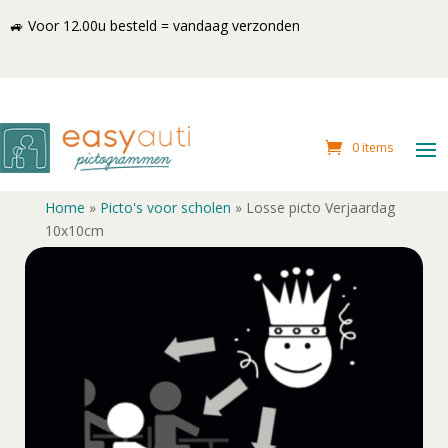
🚙 Voor 12.00u besteld = vandaag verzonden
0 items
Home
»
Picto's voor scholen
»
Losse picto Verjaardag
10x10cm