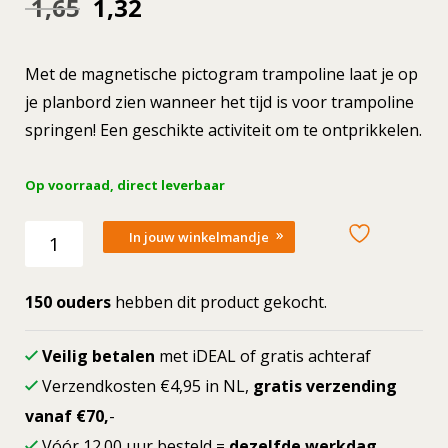
Oorspronkelijke
Huidige
1,65
1,32
prijs
prijs
Met de magnetische pictogram trampoline laat je op
was:
is:
je planbord zien wanneer het tijd is voor trampoline
springen! Een geschikte activiteit om te ontprikkelen.
1,65.
1,32.
Op voorraad, direct leverbaar
Losse
In jouw winkelmandje
picto
Trampoline
aantal
150 ouders
hebben dit product gekocht.
Veilig betalen
met iDEAL of gratis achteraf
Verzendkosten €4,95 in NL,
gratis verzending
vanaf €70,
-
Vóór 12.00 uur besteld =
dezelfde werkdag