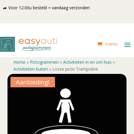
🚙 Voor 12.00u besteld = vandaag verzonden
0 items
Home
»
Pictogrammen
»
Activiteiten in en om huis
»
Activiteiten buiten
»
Losse picto Trampoline
Aanbieding!