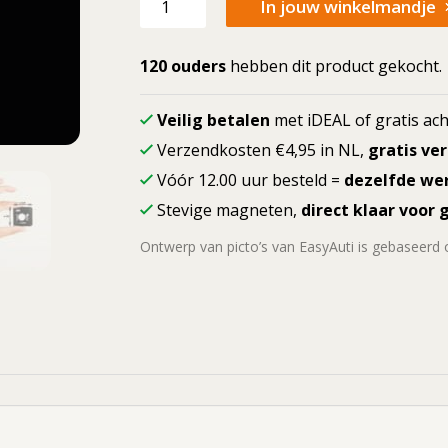
In jouw winkelmandje
picto
Toilet
aantal
120 ouders
hebben dit product gekocht.
Veilig betalen
met iDEAL of gratis ach
Verzendkosten €4,95 in NL,
gratis ve
Vóór 12.00 uur besteld =
dezelfde we
Stevige magneten,
direct klaar voor 
Ontwerp van picto’s van EasyAuti is gebaseerd