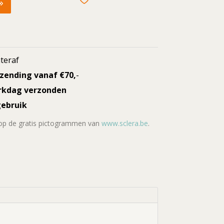
teraf
rzending vanaf €70,
-
rkdag verzonden
gebruik
 op de gratis pictogrammen van
www.sclera.be
.