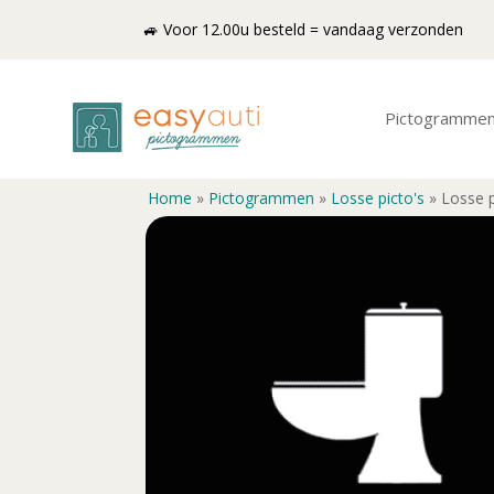
🚙 Voor 12.00u besteld = vandaag verzonden
Pictogramme
Home
»
Pictogrammen
»
Losse picto's
»
Losse p