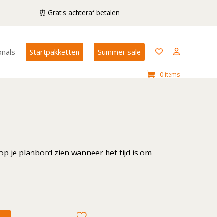
⏰ Gratis achteraf betalen
onals
Startpakketten
Summer sale
0 items
 op je planbord zien wanneer het tijd is om