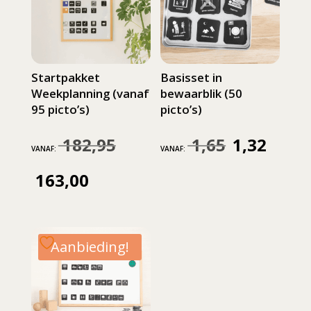
Startpakket
Basisset in
Weekplanning (vanaf
bewaarblik (50
95 picto’s)
picto’s)
182,95
1,65
1,32
Oorspronkelijke
Oorspronkelijke
Huidige
VANAF:
VANAF:
prijs
prijs
prijs
163,00
Huidige
was:
was:
is:
prijs
182,95.
1,65.
1,32.
is:
Aanbieding!
163,00.