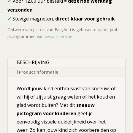
Vóór 12.00 uur besteld =
dezelfde werkdag
verzonden
Stevige magneten,
direct klaar voor gebruik
Ontwerp van picto’s van EasyAuti is gebaseerd op de gratis
pictogrammen van
www.sclera.be
.
BESCHRIJVING
ℹ Productinformatie
Wordt jouw kind enthousiast van sneeuw, of
wil hij of zij juist graag weten of het koud en
glad wordt buiten? Met dit
sneeuw
pictogram voor kinderen
geef je
eenvoudig visuele duidelijkheid over het
weer. Zo kan jouw kind zich voorbereiden op