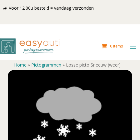
🚙 Voor 12.00u besteld = vandaag verzonden
0 items
Home
»
Pictogrammen
»
Losse picto Sneeuw (weer)