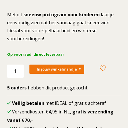
Met dit
sneeuw pictogram voor kinderen
laat je
eenvoudig zien dat het vandaag gaat sneeuwen.
Ideaal voor voorspelbaarheid en winterse
voorbereidingen!
Op voorraad, direct leverbaar
Losse
In jouw winkelmandje
picto
Sneeuw
(weer)
5 ouders
hebben dit product gekocht.
aantal
Veilig betalen
met iDEAL of gratis achteraf
Verzendkosten €4,95 in NL,
gratis verzending
vanaf €70,
-