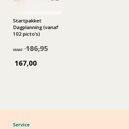
Startpakket
Dagplanning (vanaf
102 picto’s)
186,95
Oorspronkelijke
VANAF:
prijs
167,00
Huidige
was:
prijs
186,95.
is:
167,00.
Service