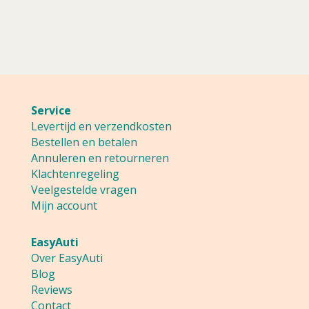
product
tot
heeft
meerdere
237,00
variaties.
Deze
optie
Service
kan
Levertijd en verzendkosten
gekozen
Bestellen en betalen
worden
Annuleren en retourneren
op
Klachtenregeling
de
Veelgestelde vragen
productpagina
Mijn account
EasyAuti
Over EasyAuti
Blog
Reviews
Contact