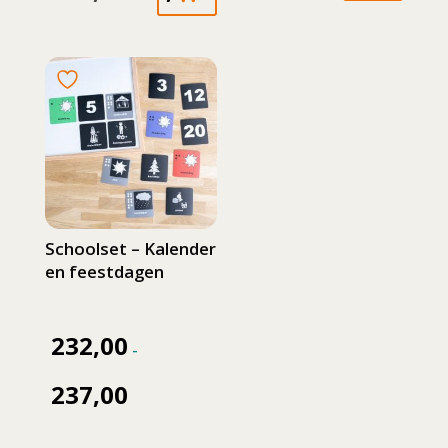
prijs
prijs
was:
is:
107,25.
60,00.
Schoolset – Kalender
en feestdagen
232,00
-
237,00
Prijsklasse:
Dit
232,00