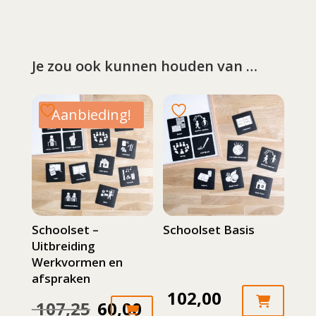
Je zou ook kunnen houden van …
Aanbieding!
Schoolset –
Schoolset Basis
Uitbreiding
Werkvormen en
afspraken
102,00
107,25
60,00
Oorspronkelijke
Huidige