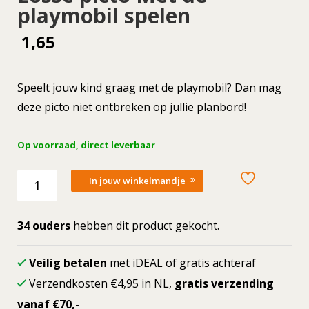
playmobil spelen
1,65
Speelt jouw kind graag met de playmobil? Dan mag
deze picto niet ontbreken op jullie planbord!
Op voorraad, direct leverbaar
Losse
In jouw winkelmandje
picto
Met
de
34 ouders
hebben dit product gekocht.
playmobil
spelen
Veilig betalen
met iDEAL of gratis achteraf
aantal
Verzendkosten €4,95 in NL,
gratis verzending
vanaf €70,
-