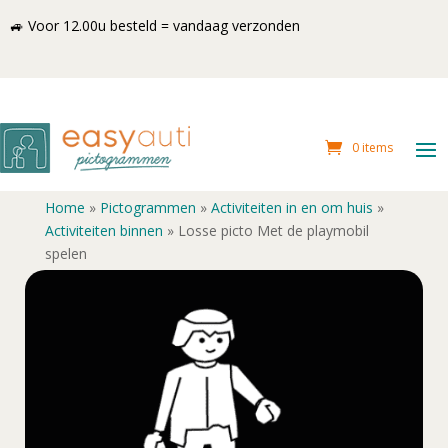
🚙 Voor 12.00u besteld = vandaag verzonden
0 items
Home
»
Pictogrammen
»
Activiteiten in en om huis
»
Activiteiten binnen
»
Losse picto Met de playmobil
spelen