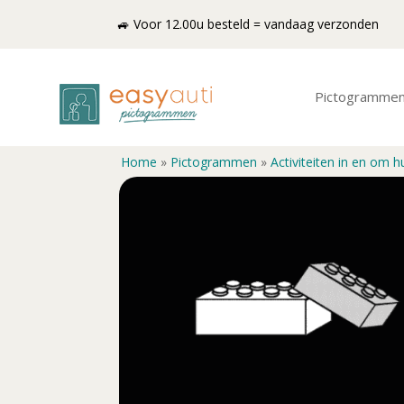
🚙 Voor 12.00u besteld = vandaag verzonden
Pictogramme
Home
»
Pictogrammen
»
Activiteiten in en om h