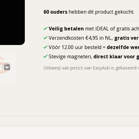
Met
de
60 ouders
hebben dit product gekocht.
duplo
spelen
Veilig betalen
met iDEAL of gratis ach
aantal
Verzendkosten €4,95 in NL,
gratis ve
Vóór 12.00 uur besteld =
dezelfde we
Stevige magneten,
direct klaar voor 
Ontwerp van picto’s van EasyAuti is gebaseerd