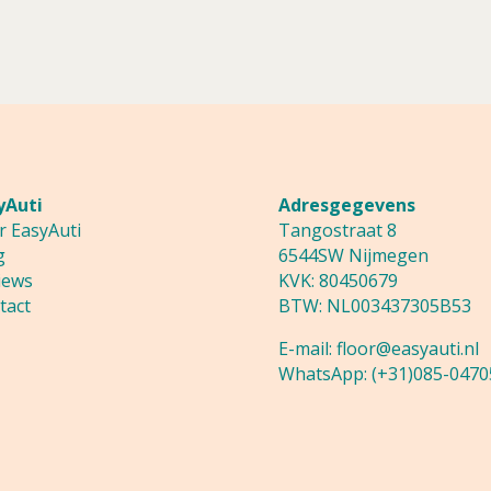
yAuti
Adresgegevens
r EasyAuti
Tangostraat 8
g
6544SW Nijmegen
iews
KVK: 80450679
tact
BTW: NL003437305B53
E-mail:
floor@easyauti.nl
WhatsApp:
(+31)085-0470