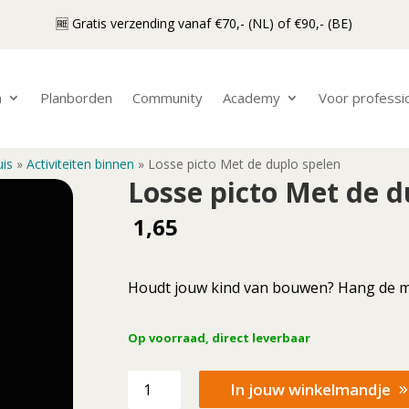
🆓 Gratis verzending vanaf €70,- (NL) of €90,- (BE)
n
Planborden
Community
Academy
Voor professi
uis
»
Activiteiten binnen
»
Losse picto Met de duplo spelen
Losse picto Met de d
1,65
Houdt jouw kind van bouwen? Hang de ma
Op voorraad, direct leverbaar
Losse
In jouw winkelmandje
picto