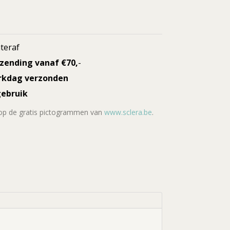
teraf
rzending vanaf €70,
-
rkdag verzonden
gebruik
 op de gratis pictogrammen van
www.sclera.be
.