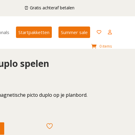
⏰ Gratis achteraf betalen
onals
Startpakketten
Summer sale
0 items
uplo spelen
gnetische picto duplo op je planbord.