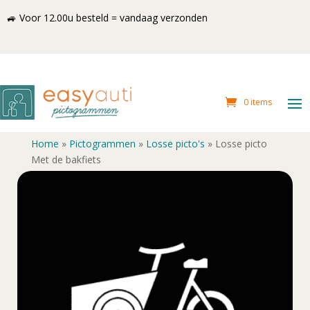
🚙 Voor 12.00u besteld = vandaag verzonden
0 items
Home
»
Pictogrammen
»
Losse picto's
»
Losse picto
Met de bakfiets