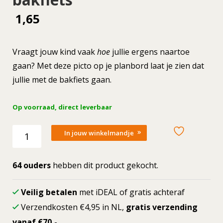
1,65
Vraagt jouw kind vaak
hoe
jullie ergens naartoe
gaan? Met deze picto op je planbord laat je zien dat
jullie met de bakfiets gaan.
Op voorraad, direct leverbaar
Losse
In jouw winkelmandje
picto
Met
de
64 ouders
hebben dit product gekocht.
bakfiets
aantal
Veilig betalen
met iDEAL of gratis achteraf
Verzendkosten €4,95 in NL,
gratis verzending
vanaf €70,
-