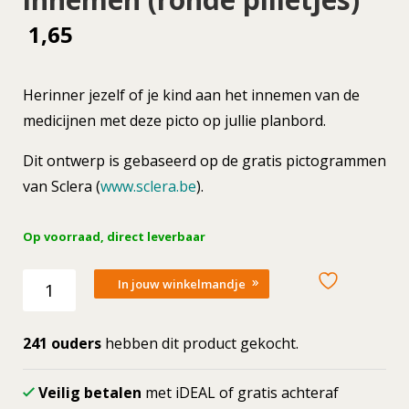
1,65
Herinner jezelf of je kind aan het innemen van de
medicijnen met deze picto op jullie planbord.
Dit ontwerp is gebaseerd op de gratis pictogrammen
van Sclera (
www.sclera.be
).
Op voorraad, direct leverbaar
Losse
In jouw winkelmandje
picto
Medicijnen
innemen
241 ouders
hebben dit product gekocht.
(ronde
pilletjes)
Veilig betalen
met iDEAL of gratis achteraf
aantal