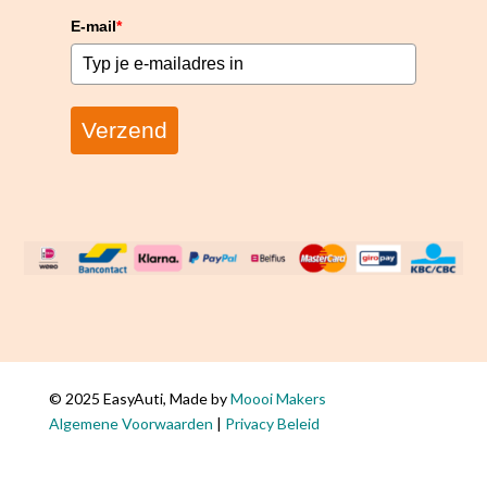
5% KORTING
OP JE
E-mail
*
BESTELLING
Meld je nu gratis
aan voor onze
Verzend
nieuwsbrief en
ontvang 5%
korting op je
volgende
aankoop!
© 2025 EasyAuti, Made by
Moooi Makers
Ja, ik meld mij
Algemene Voorwaarden
|
Privacy Beleid
aan voor de
nieuwsbrief