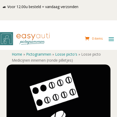
🚙 Voor 12.00u besteld = vandaag verzonden
0 items
Home
»
Pictogrammen
»
Losse picto's
»
Losse picto
Medicijnen innemen (ronde pilletjes)