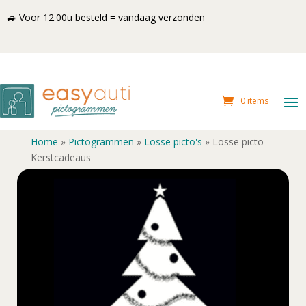
🚙 Voor 12.00u besteld = vandaag verzonden
0 items
Home
»
Pictogrammen
»
Losse picto's
»
Losse picto
Kerstcadeaus