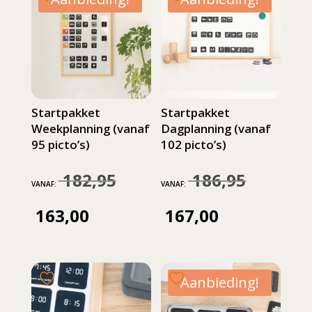
Startpakket
Startpakket
Weekplanning (vanaf
Dagplanning (vanaf
95 picto’s)
102 picto’s)
182,95
186,95
Oorspronkelijke
Oorspronkeli
VANAF:
VANAF:
prijs
prijs
163,00
167,00
Huidige
Huidige
was:
was:
prijs
prijs
182,95.
186,95.
is:
is:
Aanbieding!
163,00.
167,00.