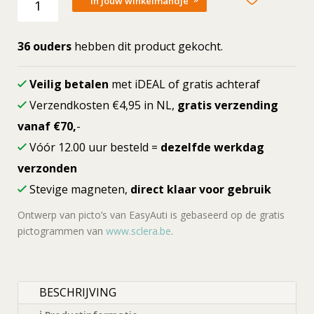
In jouw winkelmandje
picto
Kerstcadeaus
aantal
36 ouders
hebben dit product gekocht.
Veilig betalen
met iDEAL of gratis achteraf
Verzendkosten €4,95 in NL,
gratis verzending
vanaf €70,
-
Vóór 12.00 uur besteld =
dezelfde werkdag
verzonden
Stevige magneten,
direct klaar voor gebruik
Ontwerp van picto’s van EasyAuti is gebaseerd op de gratis
pictogrammen van
www.sclera.be
.
BESCHRIJVING