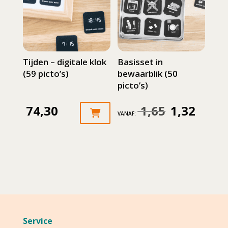
Tijden – digitale klok
Basisset in
(59 picto’s)
bewaarblik (50
picto’s)
74,30
1,65
1,32
Oorspronkelijke
Huidige
VANAF:
prijs
prijs
was:
is:
1,65.
1,32.
Service