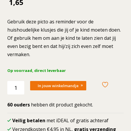
1,65
Gebruik deze picto as reminder voor de
huishoudelijke klusjes die jij of je kind moeten doen.
Of gebruik hem om aan je kind te laten zien dat jij
even bezig bent en dat hij/zij zich even zelf moet
vermaken.
Op voorraad, direct leverbaar
Losse
In jouw winkelmandje
picto
Huishouden
aantal
60 ouders
hebben dit product gekocht.
Veilig betalen
met iDEAL of gratis achteraf
Verzendkosten €4,95 in NL,
gratis verzending