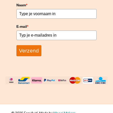
Naam
*
E-mail
*
Verzend
© 2025 EasyAuti, Made by
Moooi Makers