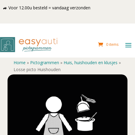
🚙 Voor 12.00u besteld = vandaag verzonden
0 items
Home
»
Pictogrammen
»
Huis, huishouden en klusjes
»
Losse picto Huishouden