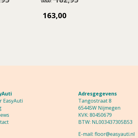
VANAF:
prijs
prijs
163,00
uidige
Huidige
was:
was:
rijs
prijs
186,95.
182,95.
s:
is:
67,00.
163,00.
yAuti
Adresgegevens
r EasyAuti
Tangostraat 8
g
6544SW Nijmegen
iews
KVK: 80450679
tact
BTW: NL003437305B53
E-mail:
floor@easyauti.nl