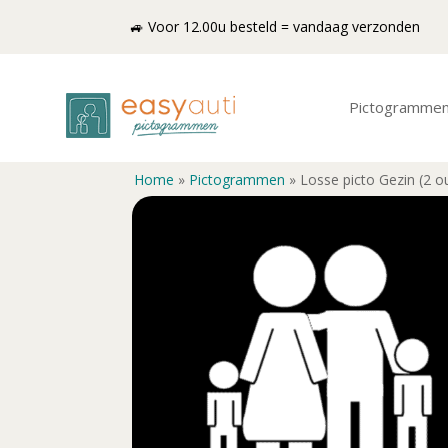
🚙 Voor 12.00u besteld = vandaag verzonden
Pictogramme
Home
»
Pictogrammen
»
Losse picto Gezin (2 o