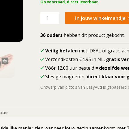
Op voorraad, direct leverbaar
Losse
In jouw winkelmandje
picto
Gezin
(2
36 ouders
hebben dit product gekocht.
ouders,
2
Veilig betalen
met iDEAL of gratis ach
kinderen)
Verzendkosten €4,95 in NL,
gratis ve
aantal
Vóór 12.00 uur besteld =
dezelfde we
Stevige magneten,
direct klaar voor 
Ontwerp van picto’s van EasyAuti is gebaseerd
atie
duidelijke manier zien wanneer jouw gezin samenkomt, met 2