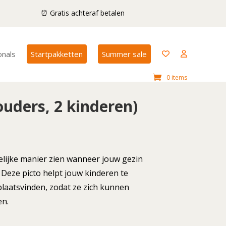
⏰ Gratis achteraf betalen
onals
Startpakketten
Summer sale
0 items
ouders, 2 kinderen)
delijke manier zien wanneer jouw gezin
Deze picto helpt jouw kinderen te
plaatsvinden, zodat ze zich kunnen
en.