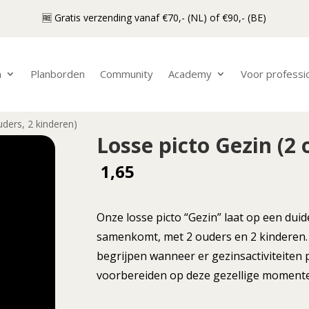
🆓 Gratis verzending vanaf €70,- (NL) of €90,- (BE)
n
Planborden
Community
Academy
Voor professi
uders, 2 kinderen)
Losse picto Gezin (2 
1,65
Onze losse picto “Gezin” laat op een dui
samenkomt, met 2 ouders en 2 kinderen. 
begrijpen wanneer er gezinsactiviteiten 
voorbereiden op deze gezellige moment