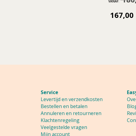
VANAF:
prijs
prijs
167,00
H
was:
is:
p
1,65.
1,32.
i
1
Service
Eas
Levertijd en verzendkosten
Ove
Bestellen en betalen
Blo
Annuleren en retourneren
Rev
Klachtenregeling
Con
Veelgestelde vragen
Mijn account