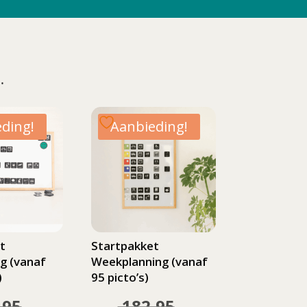
…
ding!
Aanbieding!
t
Startpakket
g (vanaf
Weekplanning (vanaf
)
95 picto’s)
,95
182,95
Oorspronkelijke
Oorspronkelijke