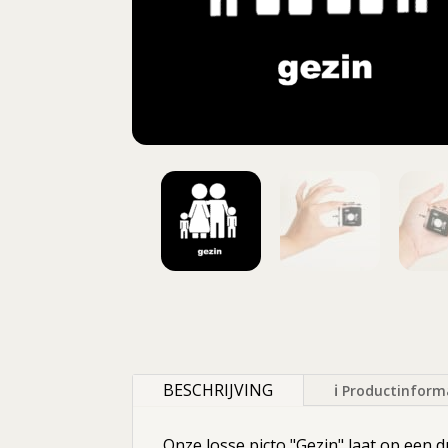
BESCHRIJVING
ℹ Productinform
Onze losse picto "Gezin" laat op een 