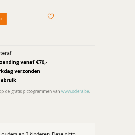
teraf
rzending vanaf €70,
-
rkdag verzonden
gebruik
 op de gratis pictogrammen van
www.sclera.be
.
 ouders en 2 kinderen. Deze picto