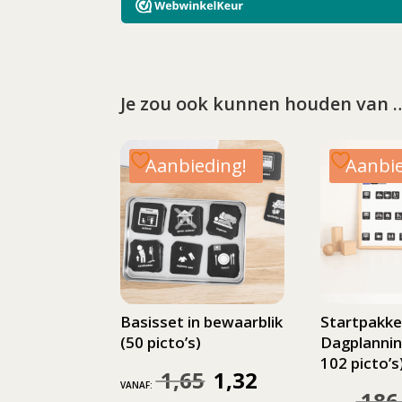
Je zou ook kunnen houden van 
Aanbieding!
Aanbie
Basisset in bewaarblik
Startpakke
(50 picto’s)
Dagplannin
102 picto’s
1,65
1,32
Oorspronkelijke
Huidige
VANAF:
186