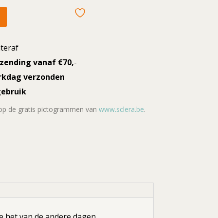
teraf
rzending vanaf €70,
-
rkdag verzonden
gebruik
 op de gratis pictogrammen van
www.sclera.be
.
die het van de andere dagen