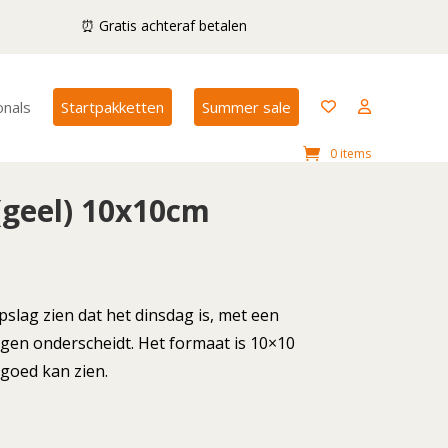
⏰ Gratis achteraf betalen
onals
Startpakketten
Summer sale
0 items
(geel) 10x10cm
pslag zien dat het dinsdag is, met een
agen onderscheidt. Het formaat is 10×10
 goed kan zien.