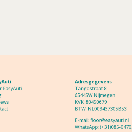
232,00
tot
237,00
yAuti
Adresgegevens
r EasyAuti
Tangostraat 8
g
6544SW Nijmegen
a
iews
KVK: 80450679
tact
BTW: NL003437305B53
E-mail:
floor@easyauti.nl
WhatsApp:
(+31)085-0470