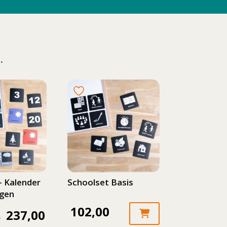
…
– Kalender
Schoolset Basis
agen
102,00
237,00
Prijsklasse:
-