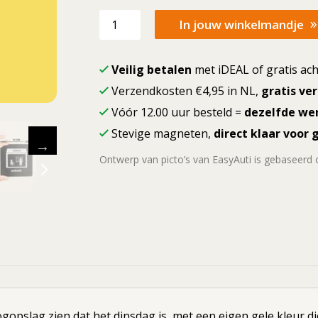
Losse
In jouw winkelmandje
picto
Dinsdag
(geel)
Veilig betalen
met iDEAL of gratis ach
10x10cm
Verzendkosten €4,95 in NL,
gratis ve
aantal
Vóór 12.00 uur besteld =
dezelfde we
Stevige magneten,
direct klaar voor 
Ontwerp van picto’s van EasyAuti is gebaseerd
5
ogopslag zien dat het dinsdag is, met een eigen gele kleur 