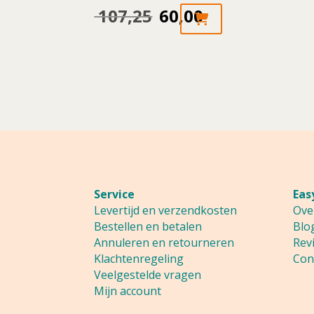
Dit
107,25
60,00
Oorspronkelijke
Huidige
product
prijs
prijs
heeft
meerdere
was:
is:
variaties.
Deze
107,25.
60,00.
optie
kan
gekozen
worden
op
Service
Eas
Levertijd en verzendkosten
Ove
de
Bestellen en betalen
Blo
productpagin
Annuleren en retourneren
Rev
Klachtenregeling
Con
Veelgestelde vragen
Mijn account