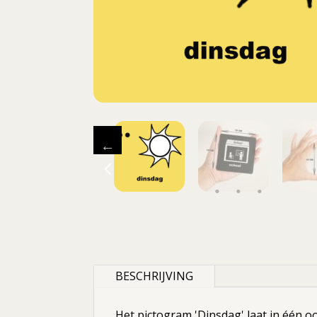
4
BESCHRIJVING
Het pictogram 'Dinsdag' laat in één o