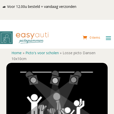
🚙 Voor 12.00u besteld = vandaag verzonden
0 items
Home
»
Picto's voor scholen
»
Losse picto Dansen
10x10cm