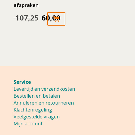
de
afspraken
productpagina
107,25
60,00
Oorspronkelijke
Huidige
prijs
prijs
was:
is:
107,25.
60,00.
Service
Levertijd en verzendkosten
Bestellen en betalen
Annuleren en retourneren
Klachtenregeling
Veelgestelde vragen
Mijn account