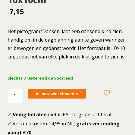
7,15
Het pictogram ‘Dansen’ laat een dansend kind zien,
handig om in de dagplanning aan te geven wanneer
er bewogen en gedanst wordt. Het formaat is 10×10
cm, zodat het van elke plek in de klas goed te zien is.
Slechts 3 resterend op voorraad
Losse
In jouw winkelmandje
picto
Dansen
10x10cm
Veilig betalen
met iDEAL of gratis achteraf
aantal
Verzendkosten €4,95 in NL,
gratis verzending
vanaf €70,
-