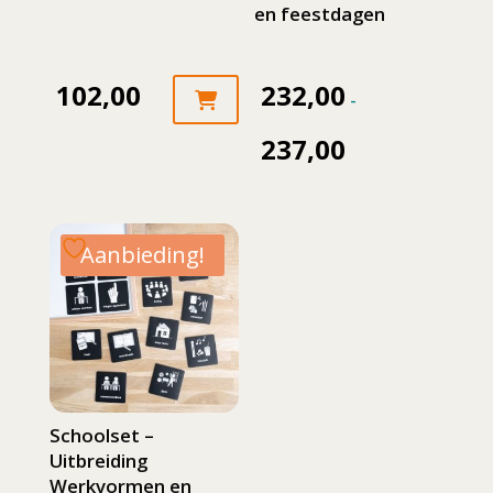
en feestdagen
102,00
232,00
-
237,00
Prijsklasse:
Dit
232,00
product
tot
heeft
Aanbieding!
meerdere
237,00
variaties.
Deze
optie
kan
gekozen
Schoolset –
worden
Uitbreiding
op
Werkvormen en