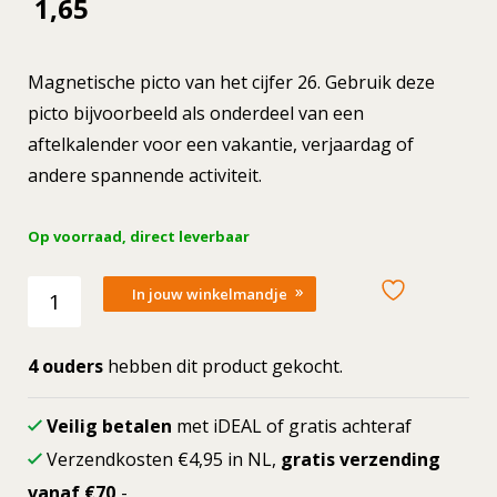
1,65
Magnetische picto van het cijfer 26. Gebruik deze
picto bijvoorbeeld als onderdeel van een
aftelkalender voor een vakantie, verjaardag of
andere spannende activiteit.
Op voorraad, direct leverbaar
Losse
In jouw winkelmandje
picto
Cijfer
26
4 ouders
hebben dit product gekocht.
aantal
Veilig betalen
met iDEAL of gratis achteraf
Verzendkosten €4,95 in NL,
gratis verzending
vanaf €70,
-