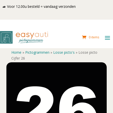
🚙 Voor 12.00u besteld = vandaag verzonden
0 items
Home
»
Pictogrammen
»
Losse picto's
»
Losse picto
Cijfer 26