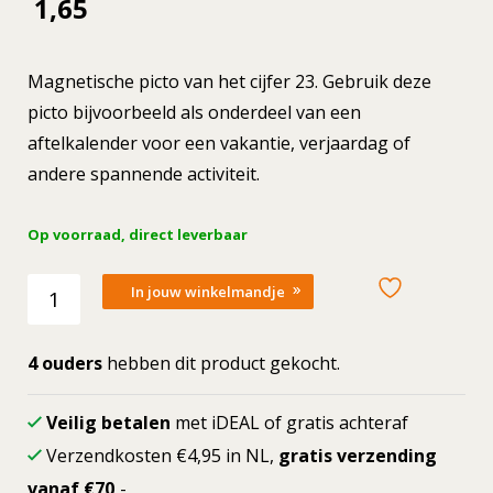
1,65
Magnetische picto van het cijfer 23. Gebruik deze
picto bijvoorbeeld als onderdeel van een
aftelkalender voor een vakantie, verjaardag of
andere spannende activiteit.
Op voorraad, direct leverbaar
Losse
In jouw winkelmandje
picto
Cijfer
23
4 ouders
hebben dit product gekocht.
aantal
Veilig betalen
met iDEAL of gratis achteraf
Verzendkosten €4,95 in NL,
gratis verzending
vanaf €70,
-