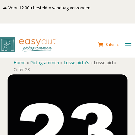
🚙 Voor 12.00u besteld = vandaag verzonden
0 items
Home
»
Pictogrammen
»
Losse picto's
»
Losse picto
Cijfer 23