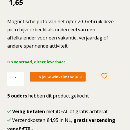
1,65
Magnetische picto van het cijfer 20. Gebruik deze
picto bijvoorbeeld als onderdeel van een
aftelkalender voor een vakantie, verjaardag of
andere spannende activiteit.
Op voorraad, direct leverbaar
Losse
In jouw winkelmandje
picto
Cijfer
20
5 ouders
hebben dit product gekocht.
aantal
Veilig betalen
met iDEAL of gratis achteraf
Verzendkosten €4,95 in NL,
gratis verzending
vanaf €70,
-