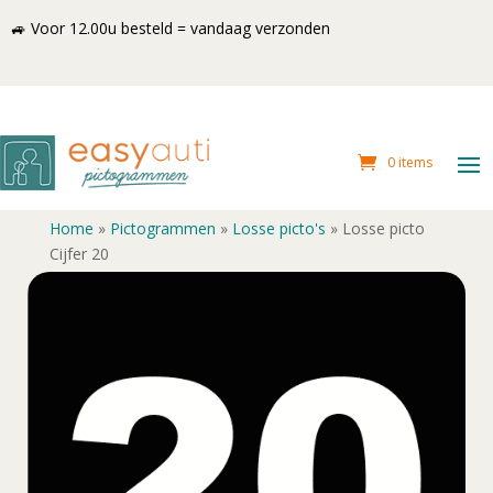
🚙 Voor 12.00u besteld = vandaag verzonden
0 items
Home
»
Pictogrammen
»
Losse picto's
»
Losse picto
Cijfer 20