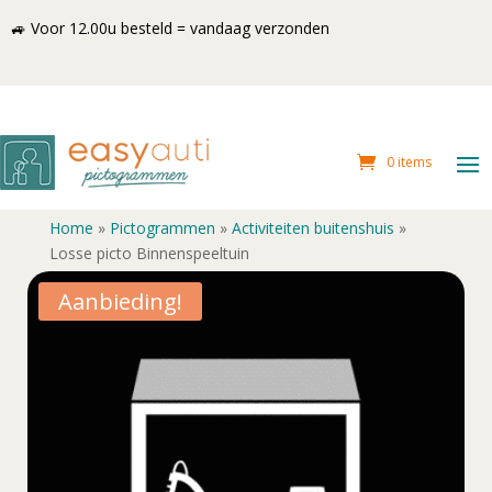
🚙 Voor 12.00u besteld = vandaag verzonden
0 items
Home
»
Pictogrammen
»
Activiteiten buitenshuis
»
Losse picto Binnenspeeltuin
Aanbieding!