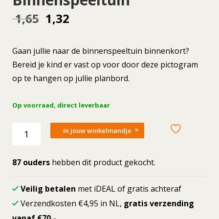
Oorspronkelijke
Huidige
1,65
1,32
prijs
prijs
Gaan jullie naar de binnenspeeltuin binnenkort?
was:
is:
Bereid je kind er vast op voor door deze pictogram
op te hangen op jullie planbord.
1,65.
1,32.
Op voorraad, direct leverbaar
Losse
In jouw winkelmandje
picto
Binnenspeeltuin
aantal
87 ouders
hebben dit product gekocht.
Veilig betalen
met iDEAL of gratis achteraf
Verzendkosten €4,95 in NL,
gratis verzending
vanaf €70,
-