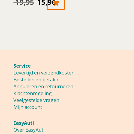
19,95
15,96
Oorspronkelijke
Huidige
prijs
prijs
was:
is:
19,95.
15,96.
Service
Levertijd en verzendkosten
Bestellen en betalen
Annuleren en retourneren
Klachtenregeling
Veelgestelde vragen
Mijn account
EasyAuti
Over EasyAuti