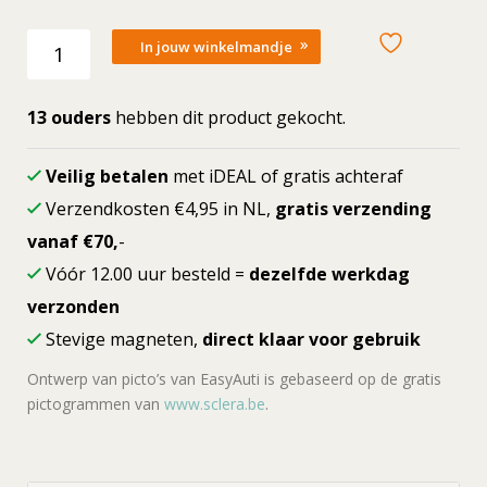
Losse
In jouw winkelmandje
picto
8.15
uur
13 ouders
hebben dit product gekocht.
(digitale
klok)
Veilig betalen
met iDEAL of gratis achteraf
aantal
Verzendkosten €4,95 in NL,
gratis verzending
vanaf €70,
-
Vóór 12.00 uur besteld =
dezelfde werkdag
verzonden
Stevige magneten,
direct klaar voor gebruik
Ontwerp van picto’s van EasyAuti is gebaseerd op de gratis
pictogrammen van
www.sclera.be
.