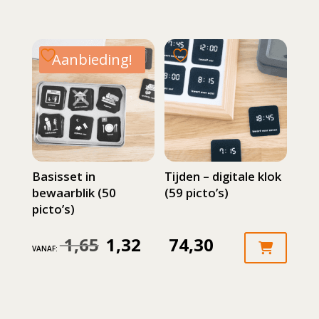
was:
was:
prijs
prijs
182,95.
186,95.
is:
is:
Aanbieding!
163,00.
167,00.
Basisset in
Tijden – digitale klok
bewaarblik (50
(59 picto’s)
picto’s)
1,65
1,32
74,30
Oorspronkelijke
Huidige
VANAF:
prijs
prijs
was:
is: