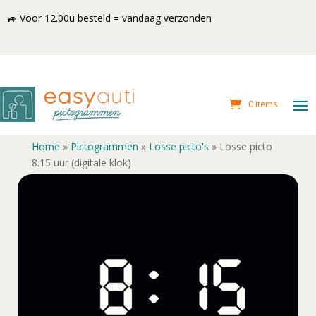
🚙 Voor 12.00u besteld = vandaag verzonden
0 items
Home
»
Pictogrammen
»
Losse picto's
»
Losse picto
8.15 uur (digitale klok)