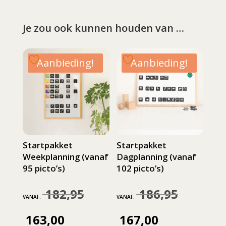
Je zou ook kunnen houden van …
Aanbieding!
Aanbieding!
Startpakket
Startpakket
Weekplanning (vanaf
Dagplanning (vanaf
95 picto’s)
102 picto’s)
182,95
186,95
Oorspronkelijke
Oorspronkeli
VANAF:
VANAF:
prijs
prijs
163,00
167,00
Huidige
Huidige