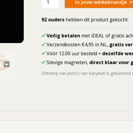
In jouw winkelmandje
picto
2e
Kerstdag
92 ouders
hebben dit product gekocht.
aantal
Veilig betalen
met iDEAL of gratis ach
Verzendkosten €4,95 in NL,
gratis ve
Vóór 12.00 uur besteld =
dezelfde we
Stevige magneten,
direct klaar voor 
Ontwerp van picto’s van EasyAuti is gebaseerd