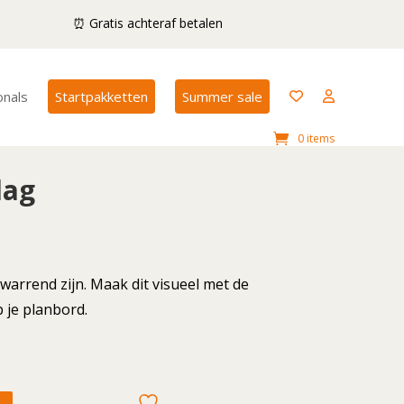
⏰ Gratis achteraf betalen
onals
Startpakketten
Summer sale
0 items
dag
warrend zijn. Maak dit visueel met de
 je planbord.