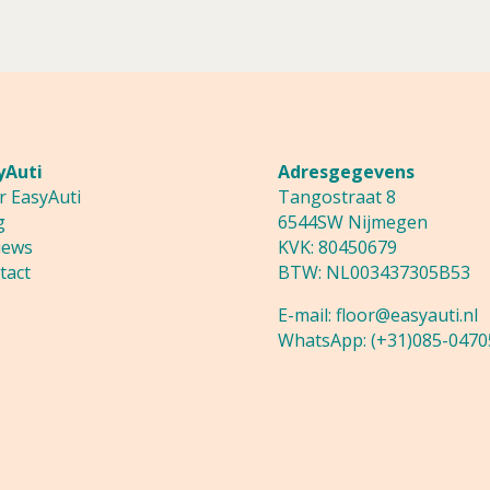
yAuti
Adresgegevens
r EasyAuti
Tangostraat 8
g
6544SW Nijmegen
iews
KVK: 80450679
tact
BTW: NL003437305B53
E-mail:
floor@easyauti.nl
WhatsApp:
(+31)085-0470