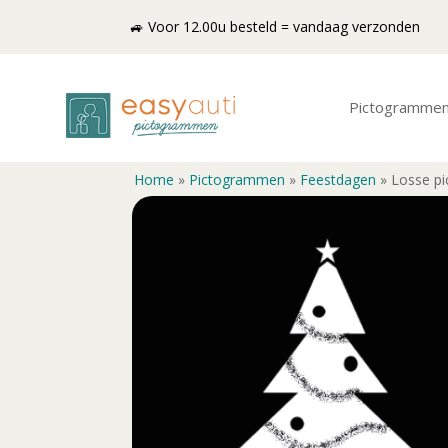
🚙 Voor 12.00u besteld = vandaag verzonden
Pictogramme
Home
»
Pictogrammen
»
Feestdagen
»
Losse pi