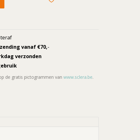
teraf
rzending vanaf €70,
-
rkdag verzonden
gebruik
 op de gratis pictogrammen van
www.sclera.be
.