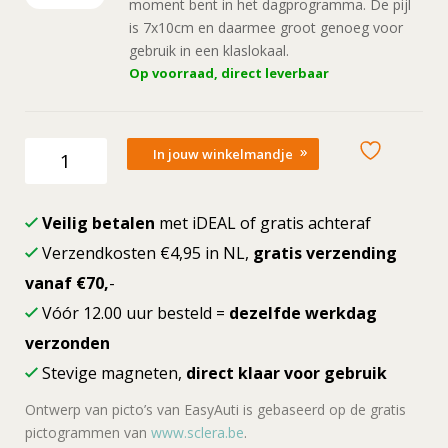
moment bent in het dagprogramma. De pijl
is 7x10cm en daarmee groot genoeg voor
gebruik in een klaslokaal.
Op voorraad, direct leverbaar
Essentials
In jouw winkelmandje
bundle
(onderwijs)
aantal
Veilig betalen
met iDEAL of gratis achteraf
Verzendkosten €4,95 in NL,
gratis verzending
vanaf €70,
-
Vóór 12.00 uur besteld =
dezelfde werkdag
verzonden
Stevige magneten,
direct klaar voor gebruik
Ontwerp van picto’s van EasyAuti is gebaseerd op de gratis
pictogrammen van
www.sclera.be
.