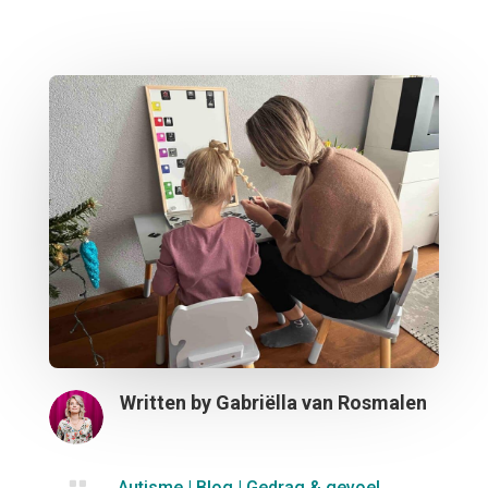
Written by
Gabriëlla van Rosmalen
Autisme
|
Blog
|
Gedrag & gevoel