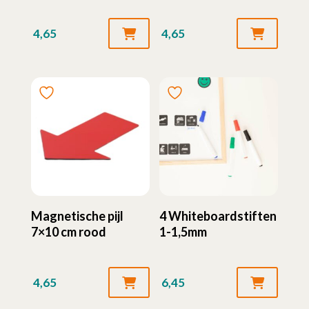
4,65
4,65
Magnetische pijl
4 Whiteboardstiften
7×10 cm rood
1-1,5mm
4,65
6,45