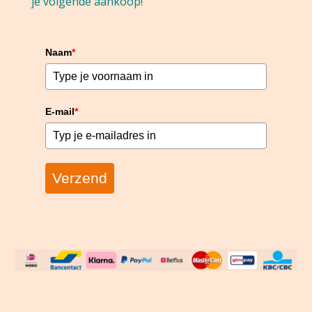
je volgende aankoop!
Naam
*
E-mail
*
Verzend