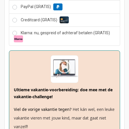
j
0.
PayPal (GRATIS)
s
w
Creditcard (GRATIS)
a
s:
Klarna: nu, gespreid of achteraf betalen (GRATIS)
€ 9
7,
0
0.
Ultieme vakantie-voorbereiding: doe mee met de
vakantie-challenge!
Viel de vorige vakantie tegen?
Het kán wel, een leuke
vakantie vieren met jouw kind, maar dat gaat niet
vanzelf!