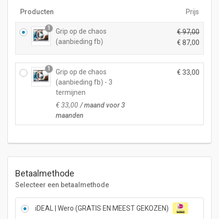
Producten
Prijs
1
Grip op de chaos
€
97,00
(aanbieding fb)
O
€
87,00
o
H
r
u
1
Grip op de chaos
€
33,00
s
i
(aanbieding fb) - 3
p
d
termijnen
r
i
o
€
33,00
/ maand voor 3
g
n
maanden
e
k
p
e
r
l
i
i
j
j
s
Betaalmethode
k
i
Selecteer een betaalmethode
e
s:
p
€ 8
r
iDEAL | Wero (GRATIS EN MEEST GEKOZEN)
7,
i
0