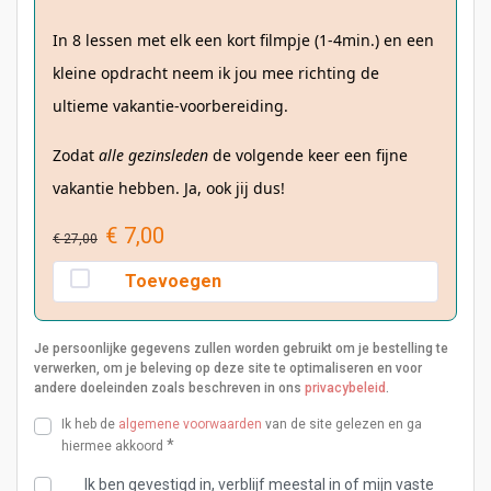
In 8 lessen met elk een kort filmpje (1-4min.) en een
kleine opdracht neem ik jou mee richting de
ultieme vakantie-voorbereiding.
Zodat
alle gezinsleden
de volgende keer een fijne
vakantie hebben. Ja, ook jij dus!
Oorspronkelijke
€
7,00
Huidige
€
27,00
prijs
prijs
Toevoegen
was:
is:
€ 27,00.
€ 7,00.
Je persoonlijke gegevens zullen worden gebruikt om je bestelling te
verwerken, om je beleving op deze site te optimaliseren en voor
andere doeleinden zoals beschreven in ons
privacybeleid
.
Ik heb de
algemene voorwaarden
van de site gelezen en ga
*
hiermee akkoord
Ik ben gevestigd in, verblijf meestal in of mijn vaste