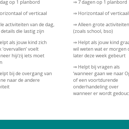
 dag op 1 planbord
⇒ 7 dagen op 1 planbord
rizontaal of verticaal
⇒ Horizontaal of verticaal
le activiteiten van de dag,
⇒ Alleen grote activiteite
details die lastig zijn
(zoals school, bso)
lpt als jouw kind zich
⇒ Helpt als jouw kind gra
 ‘overvallen’ voelt
wil weten wat er morgen 
eer hij/zij iets moet
later deze week gebeurt
n
⇒ Helpt bij vragen als
elpt bij de overgang van
‘wanneer gaan we naar O
ene naar de andere
of een voortdurende
viteit
onderhandeling over
wanneer er wordt gedouc