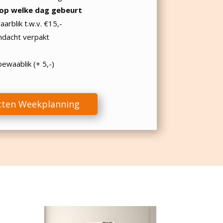
t op welke dag gebeurt
arblik t.w.v. €15,-
ndacht verpakt
ewaablik (+ 5,-)
etten Weekplanning