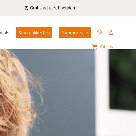
⏰ Gratis achteraf betalen
onals
Startpakketten
Summer sale
0 items