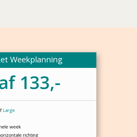
ket Weekplanning
af 133,-
f
Large
 hele week
horizontale richting