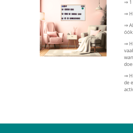
⇒ 1
⇒ Ho
⇒ Al
óók 
⇒ He
vaak
wann
doe
⇒ H
de 
acti