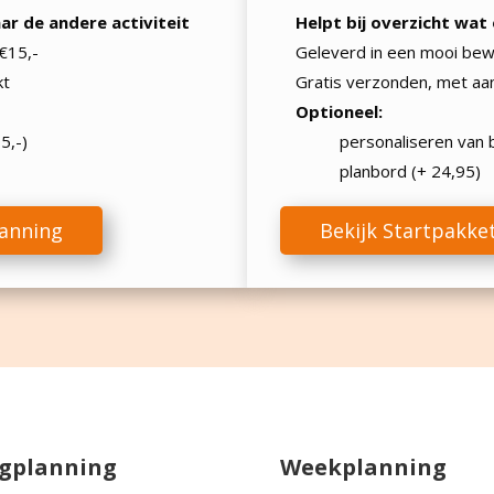
ar de andere activiteit
Helpt bij overzicht wa
 €15,-
Geleverd in een mooi bewa
kt
Gratis verzonden, met aa
Optioneel:
5,-)
personaliseren van b
planbord (+ 24,95)
lanning
Bekijk Startpakk
gplanning
Weekplanning