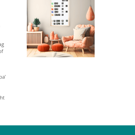
n
ag
of
pa’
ht