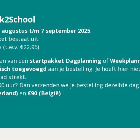
ck2School
 augustus t/m 7 september 2025
.
ket bestaat uit:
 (t.w.v. €22,95)
ngen van een
startpakket Dagplanning
of
Weekplann
isch toegevoegd
aan je bestelling. Je hoeft hier nie
ad strekt.
00 uur? Dan verzenden we je bestelling dezelfde dag
erland)
en
€90 (België)
.