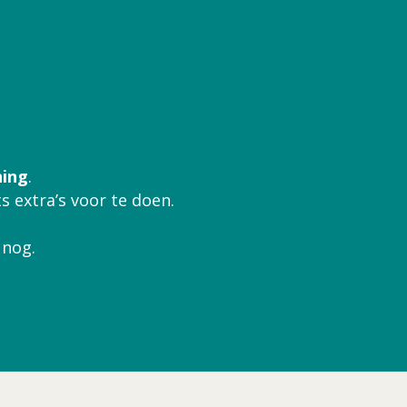
ing
.
ts extra’s voor te doen.
 nog.